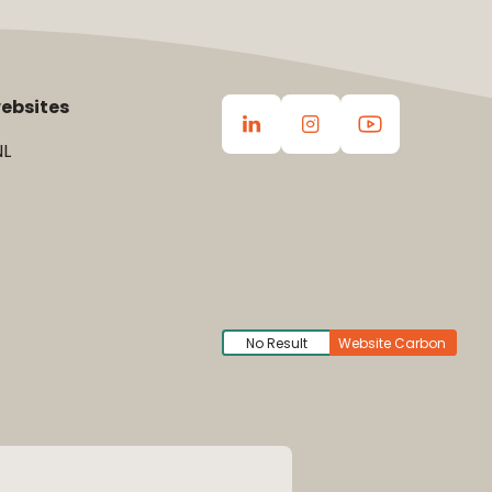
ebsites
L
No Result
Website Carbon