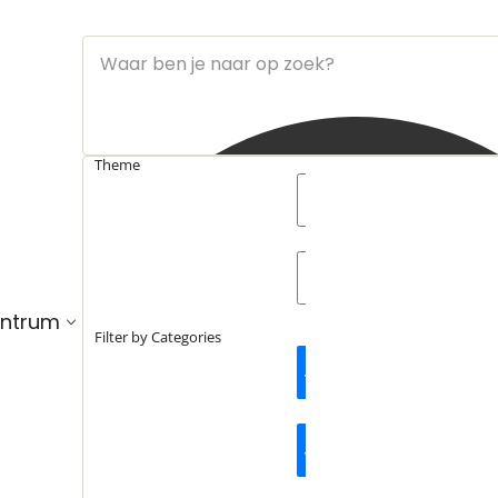
Theme
search_catch
entrum
search_catch2
Filter by Categories
Hi, welkom terug!
Actueel
Interviews