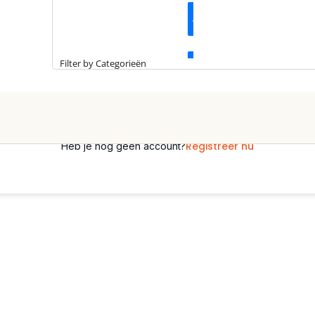
Kennisartikelen
Wachtwoord vergeten?
Aangemeld blijven
Filter by Categorieën
Longreads
Inloggen
Partnernieuws
Registreer nu
Heb je nog geen account?