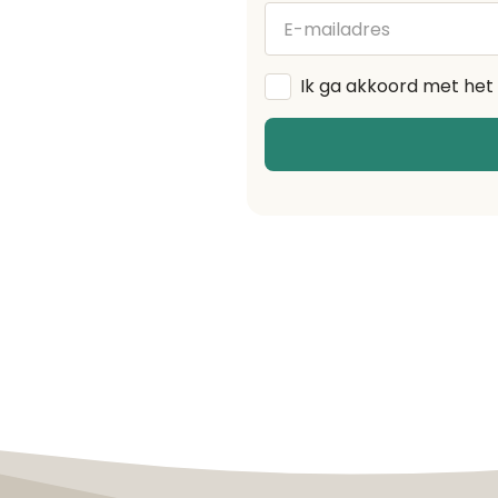
E-
mailadres
Algemene
Ik ga akkoord met het
voorwaarden
*