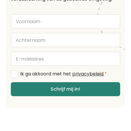
Voornaam
Achternaam
E-
mailadres
Algemene
Ik ga akkoord met het
privacybeleid
.
*
voorwaarden
*
Schrijf mij in!