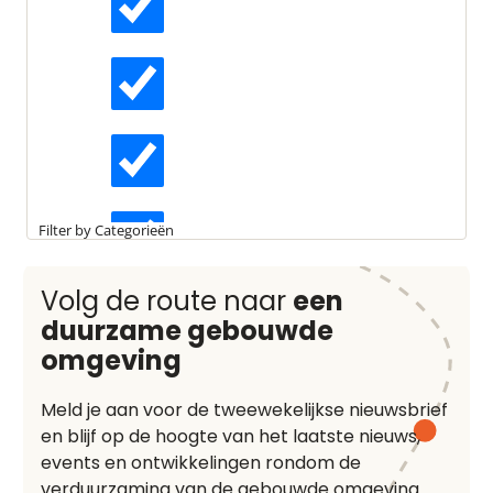
Heb je nog geen account?
Registreer nu
Actueel
Interviews
Kennisartikelen
Filter by Categorieën
Longreads
Volg de route naar
een
duurzame gebouwde
omgeving
Partnernieuws
Meld je aan voor de tweewekelijkse nieuwsbrief
en blijf op de hoogte van het laatste nieuws,
events en ontwikkelingen rondom de
verduurzaming van de gebouwde omgeving.