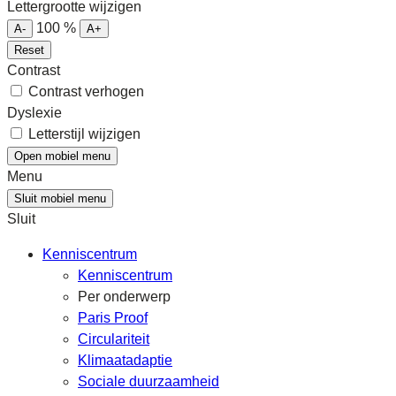
Lettergrootte wijzigen
100
%
A-
A+
Reset
Contrast
Contrast verhogen
Dyslexie
Letterstijl wijzigen
Open mobiel menu
Menu
Sluit mobiel menu
Sluit
Kenniscentrum
Kenniscentrum
Per onderwerp
Paris Proof
Circulariteit
Klimaatadaptie
Sociale duurzaamheid