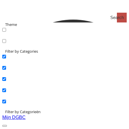
Search
Theme
search_catch
search_catch2
Filter by Categories
Actueel
Interviews
Kennisartikelen
Longreads
Partnernieuws
Filter by Categorieën
Mijn DGBC