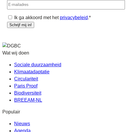
E-
mailadres
Algemene
Ik ga akkoord met het
privacybeleid
.
*
voorwaarden
*
Schrijf mij in!
Wat wij doen
Sociale duurzaamheid
Klimaatadaptatie
Circulariteit
Paris Proof
Biodiversiteit
BREEAM-NL
Populair
Nieuws
Agenda