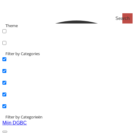
Search
Theme
search_catch
search_catch2
Filter by Categories
Actueel
Interviews
Kennisartikelen
Longreads
Partnernieuws
Filter by Categorieën
Mijn DGBC