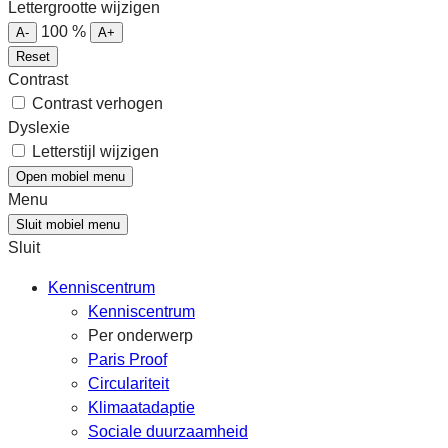
Lettergrootte wijzigen
100
%
A-
A+
Reset
Contrast
Contrast verhogen
Dyslexie
Letterstijl wijzigen
Open mobiel menu
Menu
Sluit mobiel menu
Sluit
Kenniscentrum
Kenniscentrum
Per onderwerp
Paris Proof
Circulariteit
Klimaatadaptie
Sociale duurzaamheid