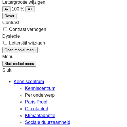
Lettergrootte wijzigen
100
%
A-
A+
Reset
Contrast
Contrast verhogen
Dyslexie
Letterstijl wijzigen
Open mobiel menu
Menu
Sluit mobiel menu
Sluit
Kenniscentrum
Kenniscentrum
Per onderwerp
Paris Proof
Circulariteit
Klimaatadaptie
Sociale duurzaamheid