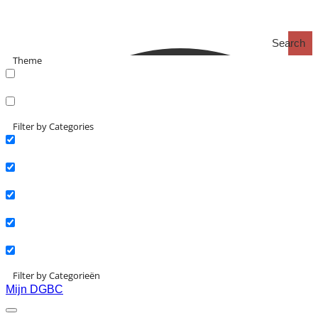
Search
Theme
search_catch
search_catch2
Filter by Categories
Actueel
Interviews
Kennisartikelen
Longreads
Partnernieuws
Filter by Categorieën
Mijn DGBC