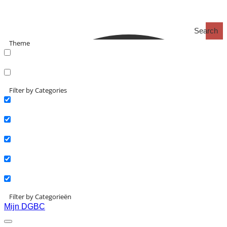
Search
Theme
search_catch
search_catch2
Filter by Categories
Actueel
Interviews
Kennisartikelen
Longreads
Partnernieuws
Filter by Categorieën
Mijn DGBC