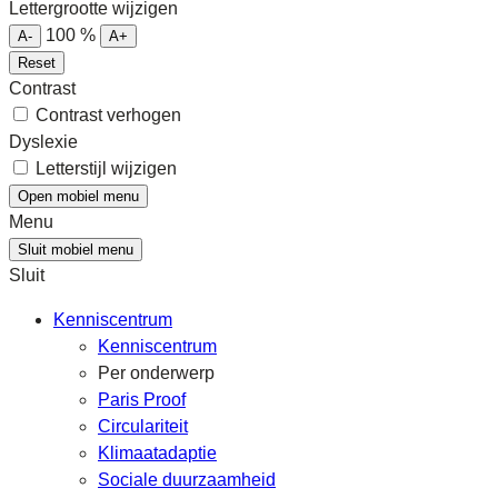
Lettergrootte wijzigen
100
%
A-
A+
Reset
Contrast
Contrast verhogen
Dyslexie
Letterstijl wijzigen
Open mobiel menu
Menu
Sluit mobiel menu
Sluit
Kenniscentrum
Kenniscentrum
Per onderwerp
Paris Proof
Circulariteit
Klimaatadaptie
Sociale duurzaamheid