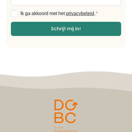
mailadres
Algemene
Ik ga akkoord met het
privacybeleid
.
*
voorwaarden
*
Schrijf mij in!