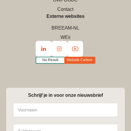
Contact
Externe websites
BREEAM-NL
WEii
No Result
Website Carbon
Schrijf je in voor onze nieuwsbrief
Naam
Achternaam