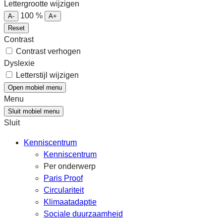
Lettergrootte wijzigen
100
%
A-
A+
Reset
Contrast
Contrast verhogen
Dyslexie
Letterstijl wijzigen
Open mobiel menu
Menu
Sluit mobiel menu
Sluit
Kenniscentrum
Kenniscentrum
Per onderwerp
Paris Proof
Circulariteit
Klimaatadaptie
Sociale duurzaamheid