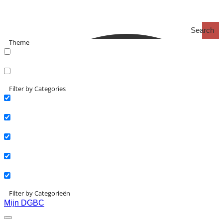
Search
Theme
search_catch
search_catch2
Filter by Categories
Actueel
Interviews
Kennisartikelen
Longreads
Partnernieuws
Filter by Categorieën
Mijn DGBC