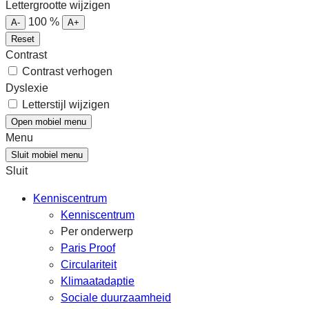
Lettergrootte wijzigen
100
%
A-
A+
Reset
Contrast
Contrast verhogen
Dyslexie
Letterstijl wijzigen
Open mobiel menu
Menu
Sluit mobiel menu
Sluit
Kenniscentrum
Kenniscentrum
Per onderwerp
Paris Proof
Circulariteit
Klimaatadaptie
Sociale duurzaamheid