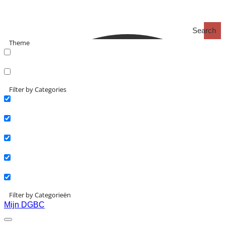
Search
Theme
search_catch
search_catch2
Filter by Categories
Actueel
Interviews
Kennisartikelen
Longreads
Partnernieuws
Filter by Categorieën
Mijn DGBC