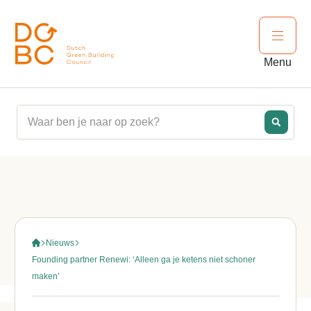
Ga naar inhoud
Open 
Menu
Nieuws
Founding partner Renewi: ‘Alleen ga je ketens niet schoner
maken’