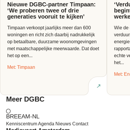
Nieuwe DGBC-partner Timpaan:
‘Verd
‘We proberen twee of drie
begin
generaties vooruit te kijken’
werke
Timpaan verkoopt jaarlijks meer dan 600
Wie de
woningen en richt zich daarbij nadrukkelijk
verduur
op betaalbare, duurzame woonomgevingen
energie
met maatschappelijke meerwaarde. Dat doet
rapport
het op een...
echte v
het...
Met: Timpaan
Met: En
Lees interview
Meer
DGBC
BREEAM-NL
Kenniscentrum
Agenda
Nieuws
Contact