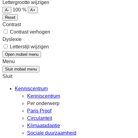
Lettergrootte wijzigen
100
%
A-
A+
Reset
Contrast
Contrast verhogen
Dyslexie
Letterstijl wijzigen
Open mobiel menu
Menu
Sluit mobiel menu
Sluit
Kenniscentrum
Kenniscentrum
Per onderwerp
Paris Proof
Circulariteit
Klimaatadaptie
Sociale duurzaamheid