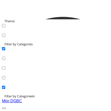
Theme
search_catch
search_catch2
Filter by Categories
Actueel
Interviews
Kennisartikelen
Longreads
Partnernieuws
Filter by Categorieën
Mijn DGBC