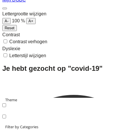
Lettergrootte wijzigen
100
%
A-
A+
Reset
Contrast
Contrast verhogen
Dyslexie
Letterstijl wijzigen
Je hebt gezocht op "covid-19"
Theme
search_catch
search_catch2
Filter by Categories