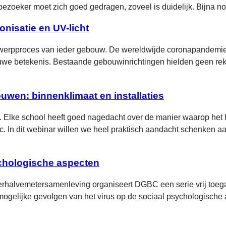
oeker moet zich goed gedragen, zoveel is duidelijk. Bijna nooi
nisatie en UV-licht
 ontwerpproces van ieder gebouw. De wereldwijde coronapandem
euwe betekenis. Bestaande gebouwinrichtingen hielden geen re
wen: binnenklimaat en installaties
. Elke school heeft goed nagedacht over de manier waarop het 
tc. In dit webinar willen we heel praktisch aandacht schenken a
chologische aspecten
erhalvemetersamenleving organiseert DGBC een serie vrij toe
 mogelijke gevolgen van het virus op de sociaal psychologische