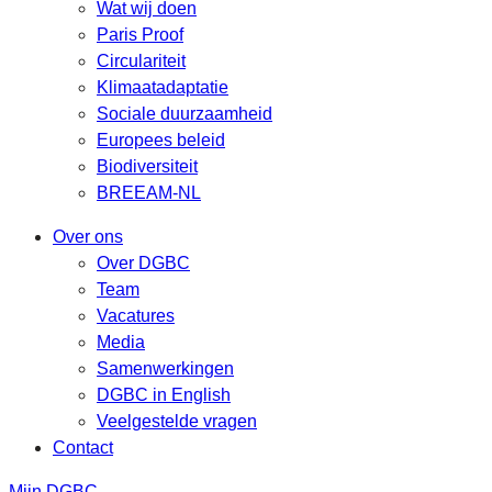
Wat wij doen
Paris Proof
Circulariteit
Klimaatadaptatie
Sociale duurzaamheid
Europees beleid
Biodiversiteit
BREEAM-NL
Over ons
Over DGBC
Team
Vacatures
Media
Samenwerkingen
DGBC in English
Veelgestelde vragen
Contact
Mijn DGBC