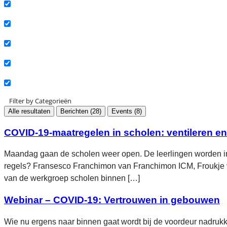
Actueel
Interviews
Kennisartikelen
Longreads
Partnernieuws
Filter by Categorieën
Alle resultaten
Berichten
(28)
Events
(8)
COVID-19-maatregelen in scholen: ventileren en
Maandag gaan de scholen weer open. De leerlingen worden in 
regels? Fransesco Franchimon van Franchimon ICM, Froukje va
van de werkgroep scholen binnen […]
Webinar – COVID-19: Vertrouwen in gebouwen
Wie nu ergens naar binnen gaat wordt bij de voordeur nadrukke